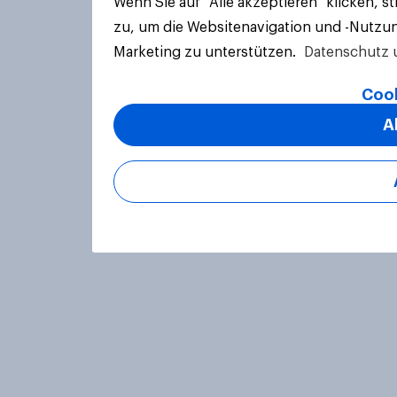
Wenn Sie auf "Alle akzeptieren" klicken, 
zu, um die Websitenavigation und -Nutzun
Marketing zu unterstützen.
Datenschutz 
Cook
A