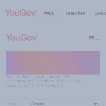
DE
Branchen
Lösu
Haben Sie in diesem Jahr
bereits jemandem “Frohe
Weihnachten” gewünscht?
Veröffentlicht am 5. Dezember 2024
Umfrage vom 5. Dezember 2024 auf 3964
Erwachsene / IN DEUTSCHLAND
VON: