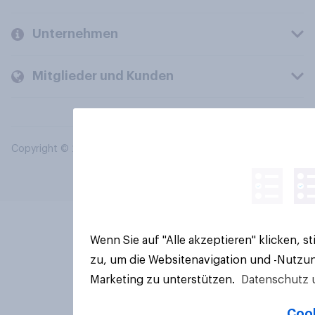
Unternehmen
Mitglieder und Kunden
Copyright © 2026 YouGov PLC. Alle Rechte vorbehalten.
Wenn Sie auf "Alle akzeptieren" klicken, 
zu, um die Websitenavigation und -Nutzun
Marketing zu unterstützen.
Datenschutz 
Cook