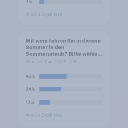
7%
Aktuelle Ergebnisse
Mit wem fahren Sie in diesem
Sommer in den
Sommerurlaub? Bitte wählen
Sie alle zutreffenden
Aktualisiert am 24.06.2026
Personen aus.
43%
34%
17%
Aktuelle Ergebnisse