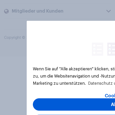
Mitglieder und Kunden
Copyright © 2026 YouGov PLC. Alle Rechte vorbehalten.
Wenn Sie auf "Alle akzeptieren" klicken, 
zu, um die Websitenavigation und -Nutzun
Marketing zu unterstützen.
Datenschutz 
Cook
A