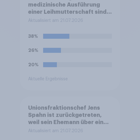
medizinische Ausführung
einer Leihmutterschaft sind
in Deutschland anders als in
Aktualisiert am 21.07.2026
einigen anderen Ländern
verboten. Wie stehen Sie zu
38%
diesem Verbot?
26%
20%
Aktuelle Ergebnisse
Unionsfraktionschef Jens
Spahn ist zurückgetreten,
weil sein Ehemann über eine
Leihmutterschaft im Ausland
Aktualisiert am 21.07.2026
Vater geworden ist. In