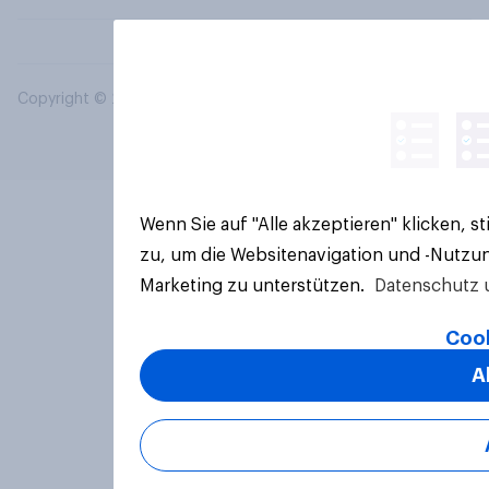
Copyright © 2026 YouGov PLC. Alle Rechte vorbehalten.
Wenn Sie auf "Alle akzeptieren" klicken, 
zu, um die Websitenavigation und -Nutzun
Marketing zu unterstützen.
Datenschutz 
Cook
A