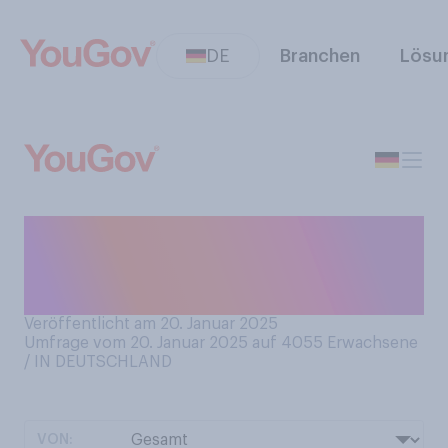
DE
Branchen
Lösu
Haben Sie schon einmal von
dem Begriff “Blue Monday”
gehört?
Veröffentlicht am 20. Januar 2025
Umfrage vom 20. Januar 2025 auf 4055
Erwachsene
/ IN DEUTSCHLAND
VON: