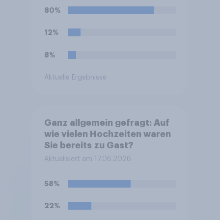
Deutschland ist die
80%
Vermittlung und
medizinische Ausführung der
12%
Leihmutterschaft verboten.
Wie stehen Sie zu dem
8%
Rücktritt?
Aktuelle Ergebnisse
Ganz allgemein gefragt: Auf
wie vielen Hochzeiten waren
Sie bereits zu Gast?
Aktualisiert am 17.06.2026
58%
22%