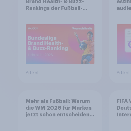
Brand Health- & Buzz-
estim
Rankings der Fußball-
audie
Bundesliga: FC Bayern
spons
München festigt
Spitzenposition
Artikel
Artikel
Mehr als Fußball: Warum
FIFA 
die WM 2026 für Marken
Deut
jetzt schon entscheidend
Inter
ist
biete
Spon