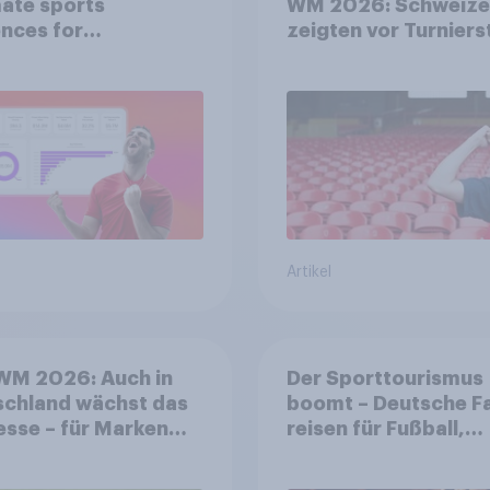
ate sports
WM 2026: Schweize
nces for
zeigten vor Turniers
orship valuation
mehr Begeisterung a
Deutsche
Artikel
WM 2026: Auch in
Der Sporttourismus
schland wächst das
boomt – Deutsche F
esse – für Marken
reisen für Fußball,
t sich ein starkes
Atmosphäre und
soring-Umfeld
Großevents