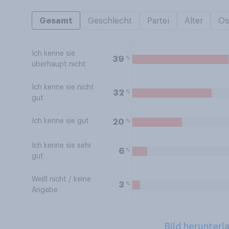
Gesamt
Geschlecht
Partei
Alter
Os
Ich kenne sie
%
39
überhaupt nicht
Ich kenne sie nicht
%
32
gut
Ich kenne sie gut
%
20
Ich kenne sie sehr
%
6
gut
Weiß nicht / keine
%
3
Angabe
Bild herunterl