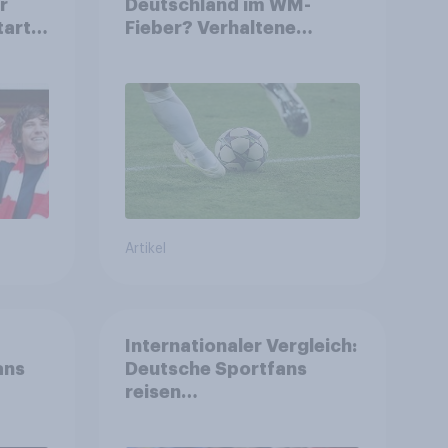
r
Deutschland im WM-
tart
Fieber? Verhaltene
ls
Vorfreude auf die
Fußball-
Weltmeisterschaft
Artikel
Internationaler Vergleich:
ans
Deutsche Sportfans
reisen
unterdurchschnittlich
häufig zu Sport-