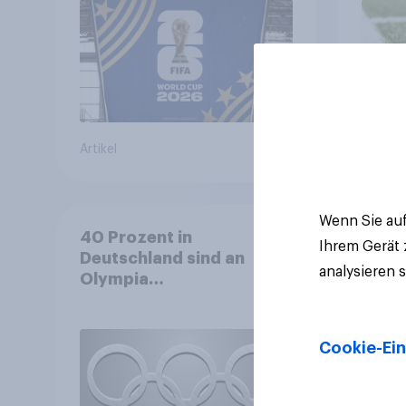
Artikel
Artikel
Wenn Sie auf
40 Prozent in
Ihrem Gerät
Deutschland sind an
analysieren 
Olympia
interessiert+++Olympia
motiviert knapp jeden
dritten Wintersportler zu
Cookie-Ein
neuer
Ausrüstung+++Umsatz
rückläufig