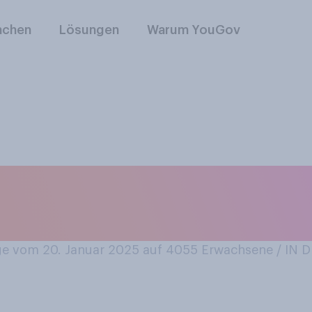
nchen
Lösungen
Warum YouGov
n, dass Sie die Gru
l gut oder nicht g
e vom 20. Januar 2025 auf 4055
Erwachsene / IN