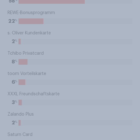
58
REWE-Bonusprogramm
%
22
s. Oliver Kundenkarte
%
2
Tchibo Privatcard
%
8
toom Vorteilskarte
%
6
XXXL Freundschaftskarte
%
3
Zalando Plus
%
2
Saturn Card