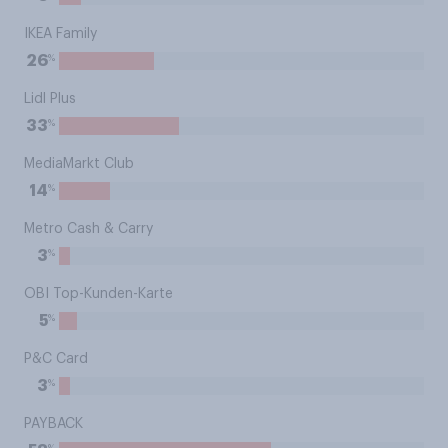
IKEA Family
%
26
Lidl Plus
%
33
MediaMarkt Club
%
14
Metro Cash & Carry
%
3
OBI Top-Kunden-Karte
%
5
P&C Card
%
3
PAYBACK
%