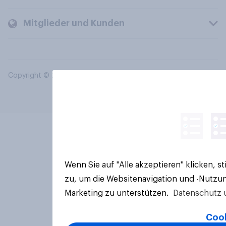
Mitglieder und Kunden
Copyright © 2026 YouGov PLC. Alle Rechte vorbehalten.
Wenn Sie auf "Alle akzeptieren" klicken, 
zu, um die Websitenavigation und -Nutzun
Marketing zu unterstützen.
Datenschutz 
Cook