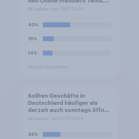
den Online-Händlern Temu,
AliExpress oder Shein)
Aktualisiert am 05.07.2026
künftig durch Zoll- oder
Bearbeitungsgebühren im
40%
Durchschnitt um einige Euro
teurer würden, wie würde
16%
sich Ihr Kaufverhalten
dadurch voraussichtlich
14%
ändern?
Aktuelle Ergebnisse
Sollten Geschäfte in
Deutschland häufiger als
derzeit auch sonntags öffnen
dürfen?
Aktualisiert am 07.07.2026
26%