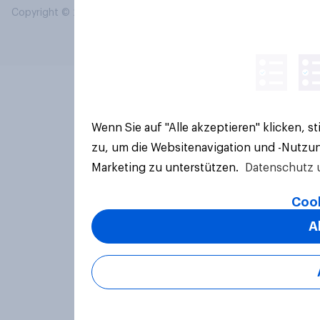
Copyright © 2026 YouGov PLC. Alle Rechte vorbehalten.
Wenn Sie auf "Alle akzeptieren" klicken, 
zu, um die Websitenavigation und -Nutzun
Marketing zu unterstützen.
Datenschutz 
Cook
A