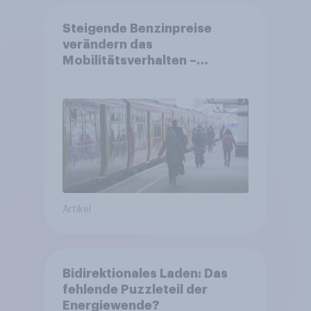
Steigende Benzinpreise
verändern das
Mobilitätsverhalten –
Deutsche steigen bei
längeren Strecken vom Auto
auf öffentliche
Verkehrsmittel um
Artikel
Bidirektionales Laden: Das
fehlende Puzzleteil der
Energiewende?