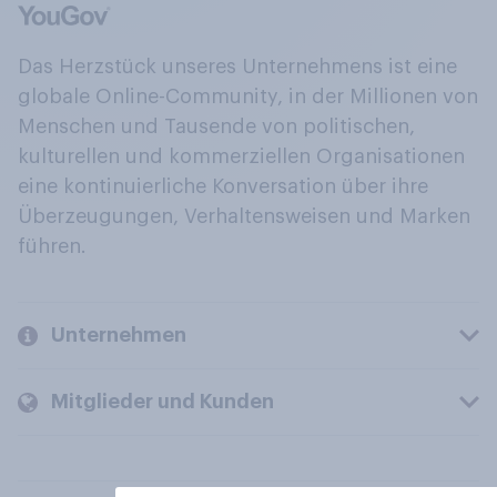
Das Herzstück unseres Unternehmens ist eine
globale Online-Community, in der Millionen von
Menschen und Tausende von politischen,
kulturellen und kommerziellen Organisationen
eine kontinuierliche Konversation über ihre
Überzeugungen, Verhaltensweisen und Marken
führen.
Unternehmen
Mitglieder und Kunden