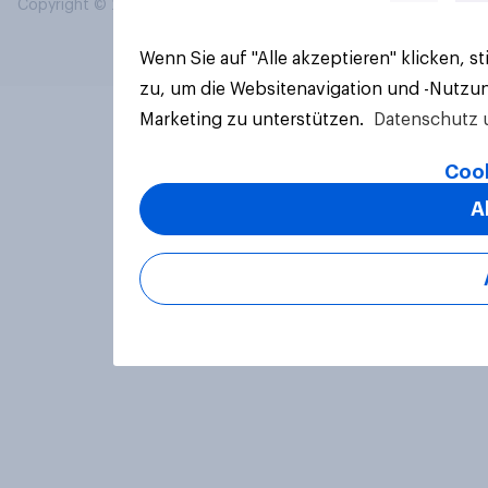
Copyright © 2026 YouGov PLC. Alle Rechte vorbehalten.
Wenn Sie auf "Alle akzeptieren" klicken, 
zu, um die Websitenavigation und -Nutzun
Marketing zu unterstützen.
Datenschutz 
Cook
A