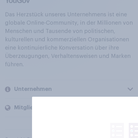
Das Herzstück unseres Unternehmens ist eine
globale Online-Community, in der Millionen von
Menschen und Tausende von politischen,
kulturellen und kommerziellen Organisationen
eine kontinuierliche Konversation über ihre
Überzeugungen, Verhaltensweisen und Marken
führen.
Unternehmen
Mitglieder und Kunden