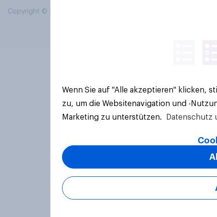
Copyright © 2026 YouGov PLC. Alle Rechte vorbehalten.
Wenn Sie auf "Alle akzeptieren" klicken, 
zu, um die Websitenavigation und -Nutzun
Marketing zu unterstützen.
Datenschutz 
Cook
A