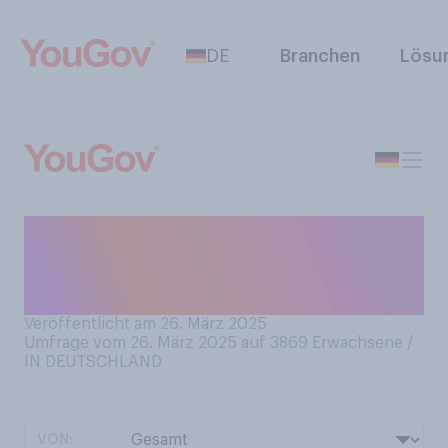
DE
Branchen
Lösu
Wie häufig waren Sie
schätzungsweise in Ihrem
Leben schon im Theater?
Veröffentlicht am 26. März 2025
Umfrage vom 26. März 2025 auf 3869
Erwachsene /
IN DEUTSCHLAND
VON: