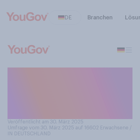
DE
Branchen
Lösu
Das Holocaust‑Mahnmal in
Berlin am Brandenburger Tor
hat 20-jähriges Jubiläum.
Haben Sie das Mahnmal
schon einmal besichtigt?
Veröffentlicht am 30. März 2025
Umfrage vom 30. März 2025 auf 16602
Erwachsene /
IN DEUTSCHLAND