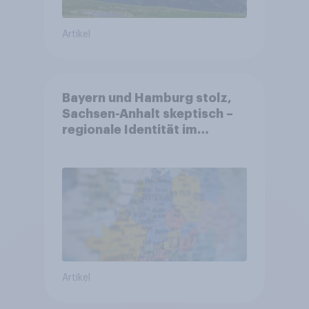
Artikel
Bayern und Hamburg stolz,
Sachsen-Anhalt skeptisch –
regionale Identität im
Vergleich +++ Verbundenheit
mit Europa im Osten am
geringsten
Artikel