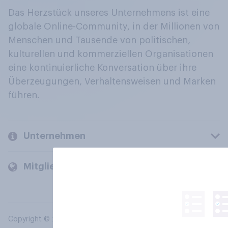
Das Herzstück unseres Unternehmens ist eine
globale Online-Community, in der Millionen von
Menschen und Tausende von politischen,
kulturellen und kommerziellen Organisationen
eine kontinuierliche Konversation über ihre
Überzeugungen, Verhaltensweisen und Marken
führen.
Unternehmen
Mitglieder und Kunden
Copyright © 2026 YouGov PLC. Alle Rechte vorbehalten.