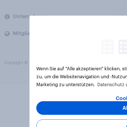
Unternehmen
Mitglieder und Kunden
Copyright © 2026 YouGov PLC. Alle Rechte vorbehalten.
Wenn Sie auf "Alle akzeptieren" klicken, 
zu, um die Websitenavigation und -Nutzun
Marketing zu unterstützen.
Datenschutz 
Cook
A