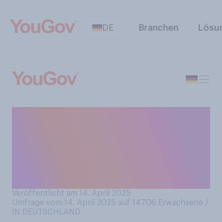
DE
Branchen
Lösu
Haben Sie schon einmal ein
Wachsfigurenkabinett
besucht, beispielsweise
eines von Madame
Tussauds?
Veröffentlicht am 14. April 2025
Umfrage vom 14. April 2025 auf 14706
Erwachsene /
IN DEUTSCHLAND