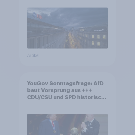
Debatte um die Regulierung
von Grossbanken steht
Artikel
YouGov Sonntagsfrage: AfD
baut Vorsprung aus +++
CDU/CSU und SPD historisch
niedrig +++ Bürgerinnen und
Bürger wünschen sich
Fußball-WM ohne Politik