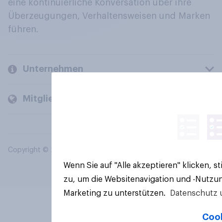
eine kontinuierliche Konversation über ihre
Überzeugungen, Verhaltensweisen und Marken
führen.
Unternehmen
Mitglieder und Kunden
Copyright © 2026 YouGov PLC. Alle Rechte vorbehalten.
Wenn Sie auf "Alle akzeptieren" klicken, 
zu, um die Websitenavigation und -Nutzun
Marketing zu unterstützen.
Datenschutz 
Cook