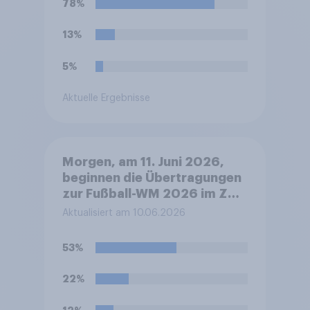
78%
13%
5%
Aktuelle Ergebnisse
Morgen, am 11. Juni 2026,
beginnen die Übertragungen
zur Fußball-WM 2026 im ZDF
mit der Eröffnungsfeier ab
Aktualisiert am 10.06.2026
ca. 19.30 Uhr deutscher Zeit
und dem anschließenden
53%
Eröffnungsspiel Mexiko
gegen Südafrika. Werden Sie
22%
die Übertragungen morgen
Abend verfolgen?