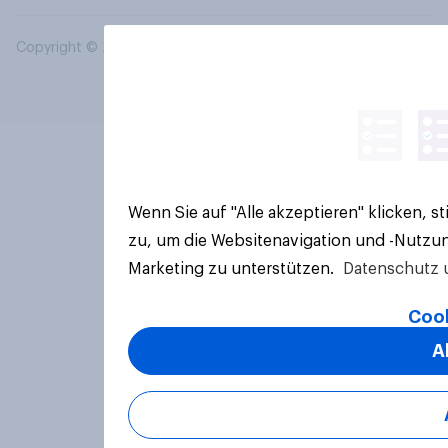
Copyright © 2026 YouGov PLC. Alle Rechte vorbehalten.
Wenn Sie auf "Alle akzeptieren" klicken, 
zu, um die Websitenavigation und -Nutzun
Marketing zu unterstützen.
Datenschutz 
Cook
A