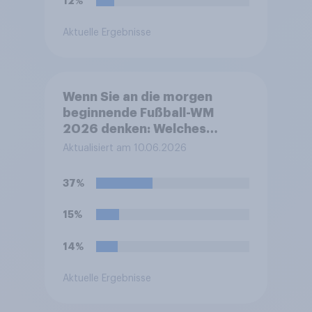
12%
Aktuelle Ergebnisse
Wenn Sie an die morgen
beginnende Fußball-WM
2026 denken: Welches
Gefühl beschreibt Ihre
Aktualisiert am 10.06.2026
persönliche Stimmung
derzeit am besten?
37%
15%
14%
Aktuelle Ergebnisse