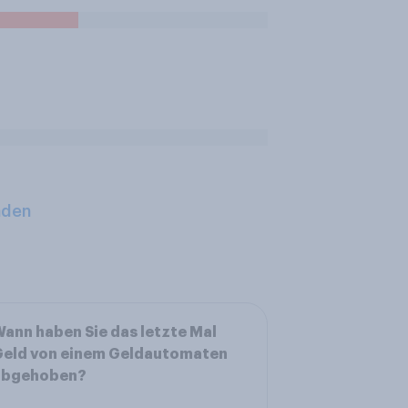
aden
ann haben Sie das letzte Mal
Geld von einem Geldautomaten
abgehoben?