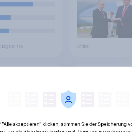
Bedrohungen und
Bündnisse bewerten
e Ergebnisse
Artikel
svorsorge:
Stabilität oder
sfonds findet
Standortattraktivitä
sätzliche
den Schweizer
mmung - Vertrauen,
Finanzplatz? Wo die
n und Sicherheit
Bevölkerung in der
heiden über die
Debatte um die
ptanz
Regulierung von
Grossbanken steht
 "Alle akzeptieren" klicken, stimmen Sie der Speicherung 