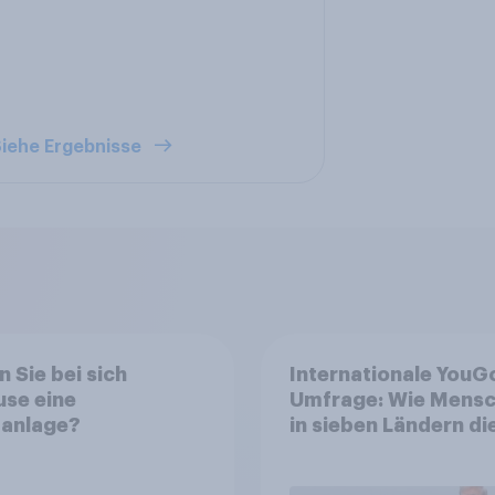
iehe Ergebnisse
 Sie bei sich
Internationale YouG
se eine
Umfrage: Wie Mens
aanlage?
in sieben Ländern di
Rolle der USA, globa
Machtverschiebung