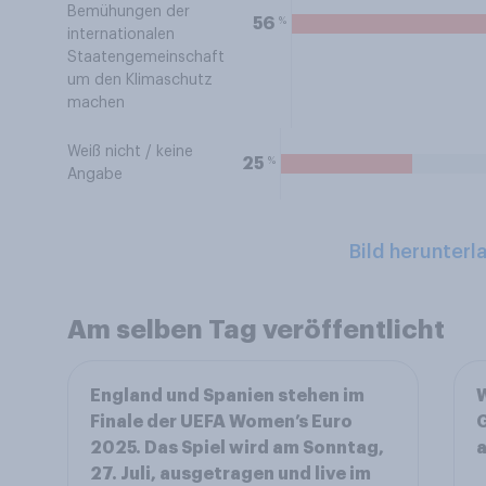
Bemühungen der
%
56
internationalen
Staatengemeinschaft
um den Klimaschutz
machen
Weiß nicht / keine
%
25
Angabe
Bild herunterl
Am selben Tag veröffentlicht
England und Spanien stehen im
W
Finale der UEFA Women’s Euro
2025. Das Spiel wird am Sonntag,
27. Juli, ausgetragen und live im