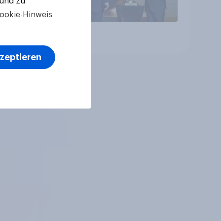
 und zu
ookie-Hinweis
Artikel
kzeptieren