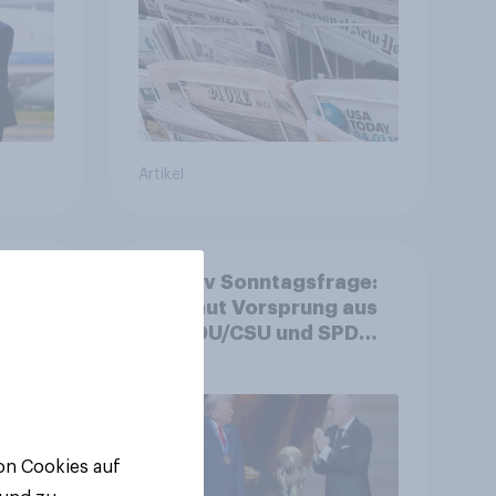
Artikel
YouGov Sonntagsfrage:
t für
AfD baut Vorsprung aus
+++ CDU/CSU und SPD
historisch niedrig +++
Bürgerinnen und Bürger
wünschen sich Fußball-
WM ohne Politik
von Cookies auf