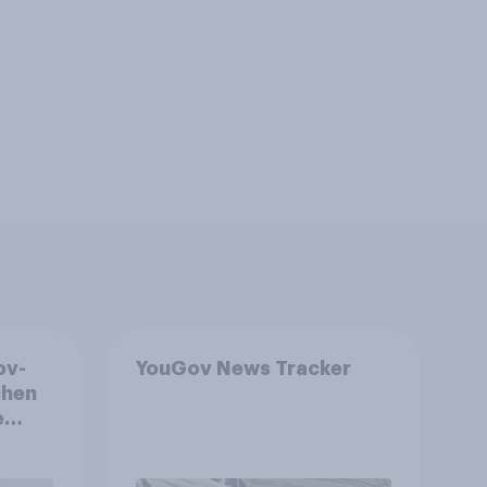
ov-
YouGov News Tracker
chen
e
le
en,