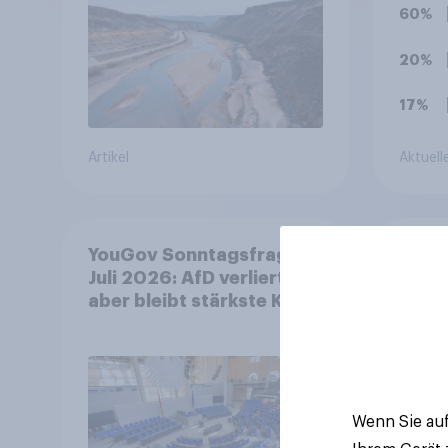
60%
20%
17%
Artikel
Aktuell
YouGov Sonntagsfrage
Alter
Juli 2026: AfD verliert,
Staat
aber bleibt stärkste Kraft
grund
+++ Großes Bedürfnis
Zusti
nach Reformen in der
Koste
Bevölkerung
entsc
Akze
Wenn Sie auf