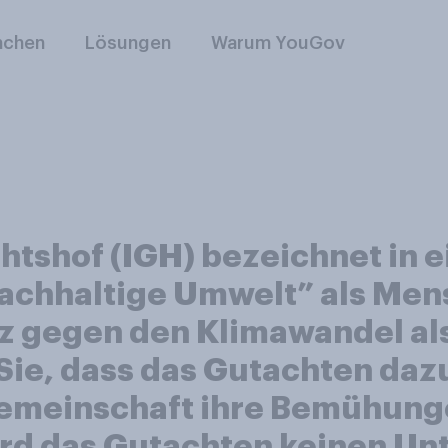
nchen
Lösungen
Warum YouGov
chtshof (IGH) bezeichnet in 
achhaltige Umwelt” als Men
z gegen den Klimawandel als
Sie, dass das Gutachten dazu
gemeinschaft ihre Bemühun
wird das Gutachten keinen U