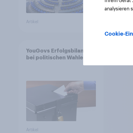
Ihrem Gerät
analysieren 
Artikel
Artikel
Cookie-Ein
YouGovs Erfolgsbilanz
bei politischen Wahlen
Artikel