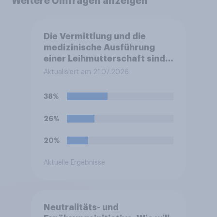
Weitere Umfragen anzeigen
Die Vermittlung und die
medizinische Ausführung
einer Leihmutterschaft sind
in Deutschland anders als in
Aktualisiert am 21.07.2026
einigen anderen Ländern
verboten. Wie stehen Sie zu
38%
diesem Verbot?
26%
20%
Aktuelle Ergebnisse
Neutralitäts- und