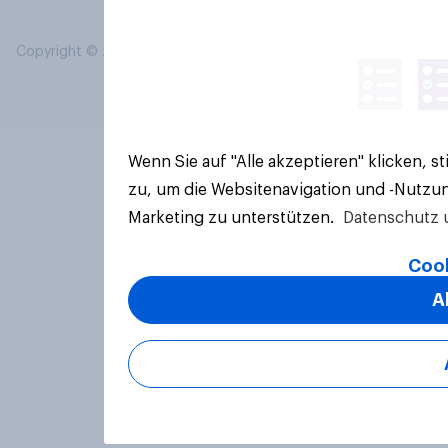
Copyright © 2026 YouGov PLC. Alle Rechte vorbehalten.
Wenn Sie auf "Alle akzeptieren" klicken, 
zu, um die Websitenavigation und -Nutzun
Marketing zu unterstützen.
Datenschutz 
Cook
A