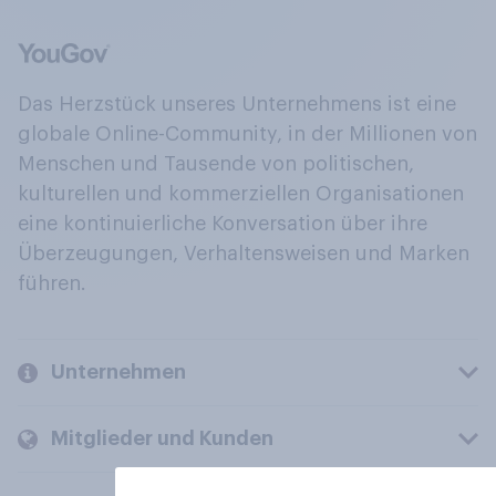
Das Herzstück unseres Unternehmens ist eine
globale Online-Community, in der Millionen von
Menschen und Tausende von politischen,
kulturellen und kommerziellen Organisationen
eine kontinuierliche Konversation über ihre
Überzeugungen, Verhaltensweisen und Marken
führen.
Unternehmen
Mitglieder und Kunden