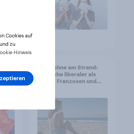
von Cookies auf
Artikel
 und zu
ookie-Hinweis
eizer
Oben ohne am Strand:
Deutsche liberaler als
kzeptieren
Briten, Franzosen und
Italiener