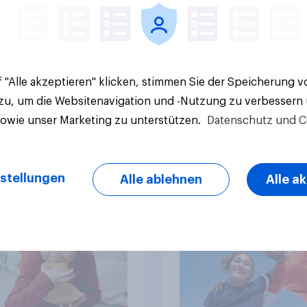
 "Alle akzeptieren" klicken, stimmen Sie der Speicherung 
Artikel
 zu, um die Websitenavigation und -Nutzung zu verbessern
sowie unser Marketing zu unterstützen.
Datenschutz und C
ov-Umfrage:
Engagement in Schw
ierte Schweiz –
Sportvereinen
stellungen
Alle ablehnen
Alle a
n von zehn spenden,
die Hälfte arbeitet
llig