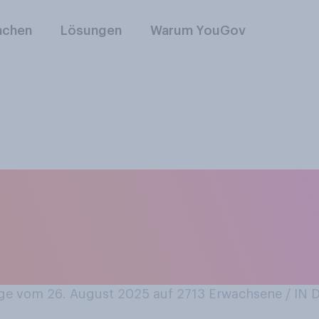
nchen
Lösungen
Warum YouGov
esem Sommer inner
 Hotels, Ferienwoh
 etc. Urlaub gemac
e vom 26. August 2025 auf 2713
Erwachsene / IN