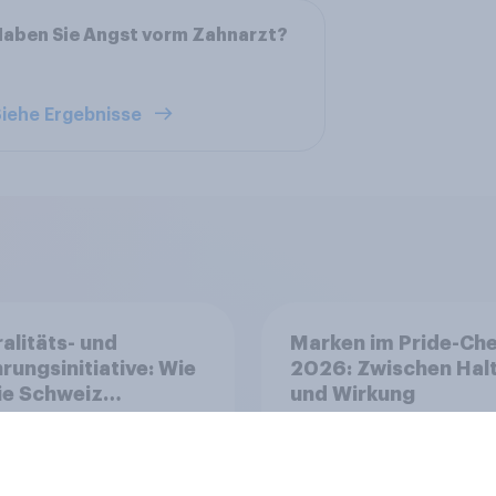
aben Sie Angst vorm Zahnarzt?
iehe Ergebnisse
alitäts- und
Marken im Pride-Ch
rungsinitiative: Wie
2026: Zwischen Hal
die Schweiz
und Wirkung
immen?