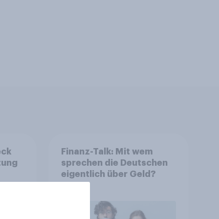
eck
Finanz-Talk: Mit wem
tung
sprechen die Deutschen
eigentlich über Geld?