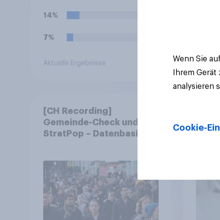
14%
7%
Wenn Sie auf
Aktuelle Ergebnisse
Artikel
Ihrem Gerät
analysieren 
[CH Recording]
YouG
Gemeinde-Check und
Engag
Cookie-Ein
StratPop – Datenbasierte
Siebe
Strategien für
fast 
Gemeinden
freiwi