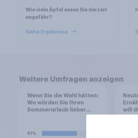
Wie viele Äpfel essen Sie derzeit
H
ungefähr?
Siehe Ergebnisse
S
Weitere Umfragen anzeigen
Wenn Sie die Wahl hätten:
Neutr
Wo würden Sie Ihren
Ernäh
Sommerurlaub lieber
will 
verbringen
abst
61%