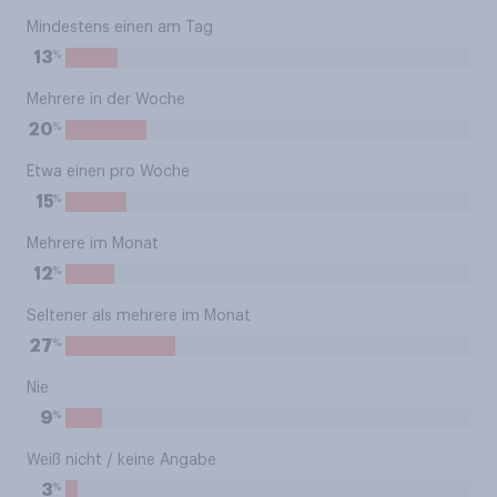
Mindestens einen am Tag
%
13
Mehrere in der Woche
%
20
Etwa einen pro Woche
%
15
Mehrere im Monat
%
12
Seltener als mehrere im Monat
%
27
Nie
%
9
Weiß nicht / keine Angabe
%
3