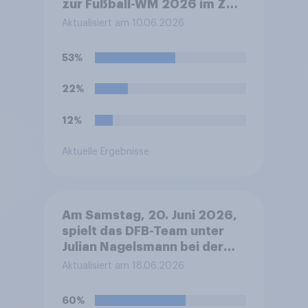
zur Fußball-WM 2026 im ZDF
mit der Eröffnungsfeier ab
Aktualisiert am 10.06.2026
ca. 19.30 Uhr deutscher Zeit
und dem anschließenden
53%
Eröffnungsspiel Mexiko
gegen Südafrika. Werden Sie
22%
die Übertragungen morgen
Abend verfolgen?
12%
Aktuelle Ergebnisse
Am Samstag, 20. Juni 2026,
spielt das DFB-Team unter
Julian Nagelsmann bei der
Fußball-WM sein zweites
Aktualisiert am 18.06.2026
Gruppenspiel gegen die
Elfenbeinküste. Was glauben
60%