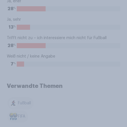
Ja, eher
%
28
Ja, sehr
%
13
Trifft nicht zu – ich interessiere mich nicht für Fußball
%
28
Weiß nicht / keine Angabe
%
7
Verwandte Themen
Fußball
FIFA