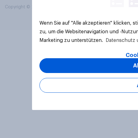
Copyright © 2026 YouGov PLC. Alle Rechte vorbehalten.
Wenn Sie auf "Alle akzeptieren" klicken, 
zu, um die Websitenavigation und -Nutzun
Marketing zu unterstützen.
Datenschutz 
Cook
A