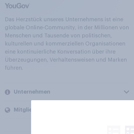
Das Herzstück unseres Unternehmens ist eine
globale Online-Community, in der Millionen von
Menschen und Tausende von politischen,
kulturellen und kommerziellen Organisationen
eine kontinuierliche Konversation über ihre
Überzeugungen, Verhaltensweisen und Marken
führen.
Unternehmen
Mitglieder und Kunden