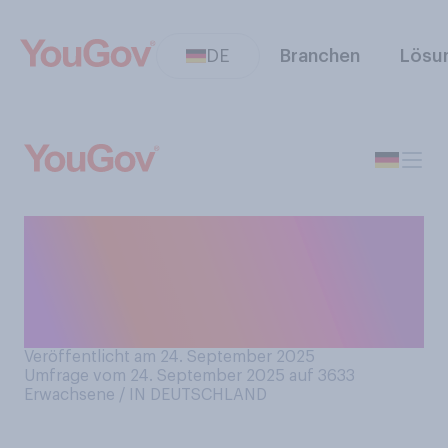
DE
Branchen
Lösu
Heute in drei Monaten ist
Heiligabend. Freuen Sie sich
in diesem Jahr auf
Weihnachten?
Veröffentlicht am 24. September 2025
Umfrage vom 24. September 2025 auf 3633
Erwachsene / IN DEUTSCHLAND