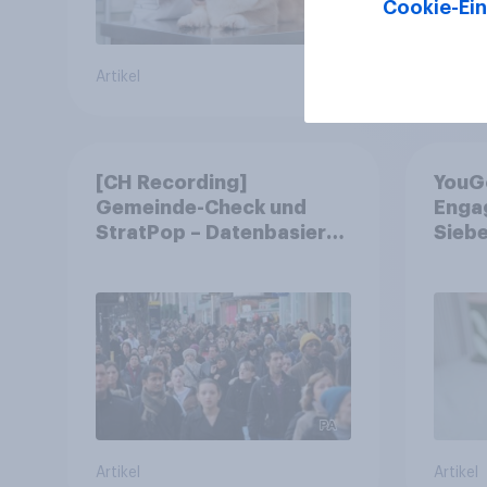
Cookie-Ein
Artikel
Artikel
[CH Recording]
YouG
Gemeinde-Check und
Engag
StratPop – Datenbasierte
Siebe
Strategien für
fast 
Gemeinden
freiwi
Artikel
Artikel