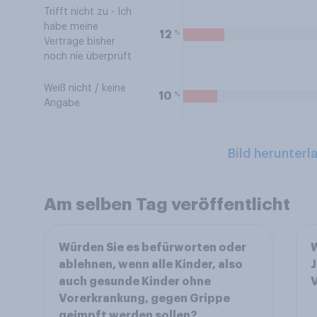
Trifft nicht zu - Ich
habe meine
%
12
Verträge bisher
noch nie überprüft
Weiß nicht / keine
%
10
Angabe
Bild herunterl
Am selben Tag veröffentlicht
Würden Sie es befürworten oder
W
ablehnen, wenn alle Kinder, also
J
auch gesunde Kinder ohne
Vorerkrankung, gegen Grippe
geimpft werden sollen?