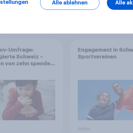
stellungen
Alle ablehnen
Alle a
Artikel
ov-Umfrage:
Engagement in Schw
ierte Schweiz –
Sportvereinen
n von zehn spenden,
die Hälfte arbeitet
llig
Artikel