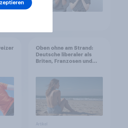
kzeptieren
Artikel
eizer
Oben ohne am Strand:
Deutsche liberaler als
Briten, Franzosen und
Italiener
Artikel