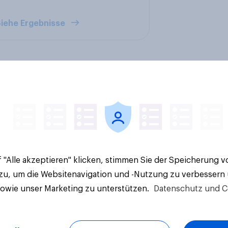
iehe Ergebnisse
alitäts- und
Marken im Pride-Ch
rungsinitiative: Wie
2026: Zwischen Hal
die Schweiz
und Wirkung
 "Alle akzeptieren" klicken, stimmen Sie der Speicherung 
immen?
 zu, um die Websitenavigation und -Nutzung zu verbessern
sowie unser Marketing zu unterstützen.
Datenschutz und C