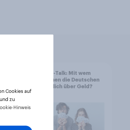
eck
Finanz-Talk: Mit wem
tung
sprechen die Deutschen
eigentlich über Geld?
von Cookies auf
 und zu
ookie-Hinweis