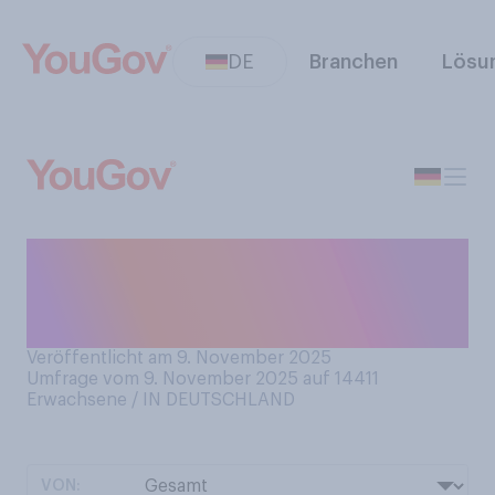
DE
Branchen
Lösu
Dekorieren Sie Ihr Zuhause in
der dunklen Jahreszeit in der
Regel mit Lichterketten?
Veröffentlicht am 9. November 2025
Umfrage vom 9. November 2025 auf 14411
Erwachsene / IN DEUTSCHLAND
VON: