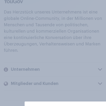
Das Herzstück unseres Unternehmens ist eine
globale Online-Community, in der Millionen von
Menschen und Tausende von politischen,
kulturellen und kommerziellen Organisationen
eine kontinuierliche Konversation über ihre
Überzeugungen, Verhaltensweisen und Marken
führen.
Unternehmen
Mitglieder und Kunden