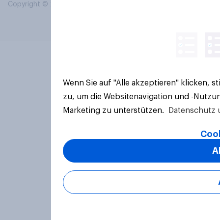
Copyright © 2026 YouGov PLC. Alle Rechte vorbehalten.
Wenn Sie auf "Alle akzeptieren" klicken, 
zu, um die Websitenavigation und -Nutzun
Marketing zu unterstützen.
Datenschutz 
Cook
A