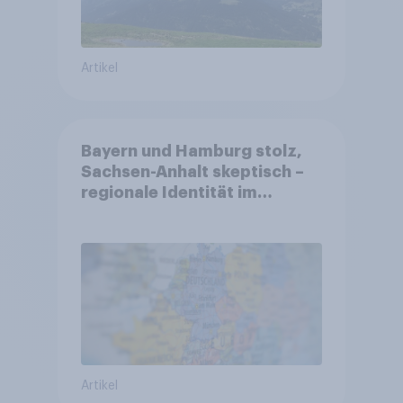
Artikel
Bayern und Hamburg stolz,
Sachsen-Anhalt skeptisch –
regionale Identität im
Vergleich +++ Verbundenheit
mit Europa im Osten am
geringsten
Artikel