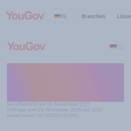
DE
Branchen
Lösu
Heute in einem Monat ist
Heiligabend. Freuen Sie sich
dieses Jahr auf
Weihnachten?
Veröffentlicht am 24. November 2025
Umfrage vom 24. November 2025 auf 5013
Erwachsene / IN DEUTSCHLAND