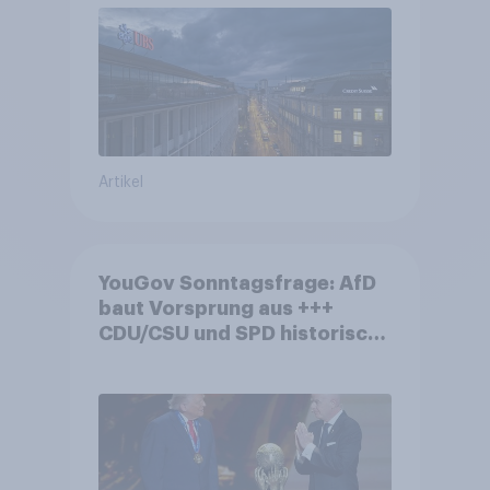
von Grossbanken steht
Artikel
YouGov Sonntagsfrage: AfD
baut Vorsprung aus +++
CDU/CSU und SPD historisch
niedrig +++ Bürgerinnen und
Bürger wünschen sich
Fußball-WM ohne Politik