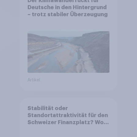
Der Klimawandel rückt für
Deutsche in den Hintergrund
– trotz stabiler Überzeugung
Artikel
Stabilität oder
Standortattraktivität für den
Schweizer Finanzplatz? Wo
die Bevölkerung in der
Debatte um die Regulierung