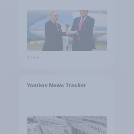
USA, globale
Machtverschiebungen,
Bedrohungen und Bündnisse
bewerten
Artikel
YouGov News Tracker