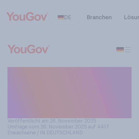
DE
Branchen
Lösu
Morgen, am 27. November
2025, feiern US‑Amerikaner
Thanksgiving. Feiern Sie
persönlich morgen auch
Thanksgiving?
Veröffentlicht am 26. November 2025
Umfrage vom 26. November 2025 auf 4417
Erwachsene / IN DEUTSCHLAND