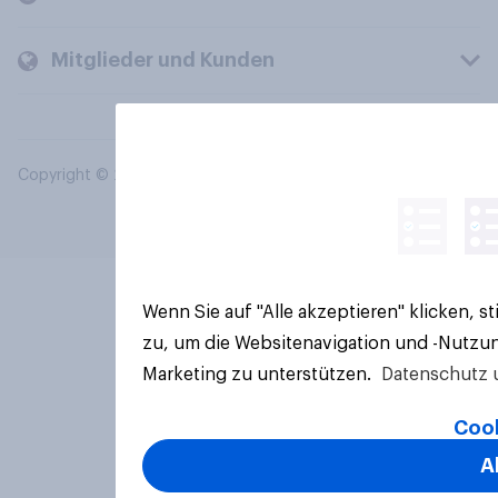
Mitglieder und Kunden
Copyright © 2026 YouGov PLC. Alle Rechte vorbehalten.
Wenn Sie auf "Alle akzeptieren" klicken, 
zu, um die Websitenavigation und -Nutzun
Marketing zu unterstützen.
Datenschutz 
Cook
A