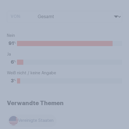
VON:
Nein
%
91
Ja
%
6
Weiß nicht / keine Angabe
%
3
Verwandte Themen
Vereinigte Staaten