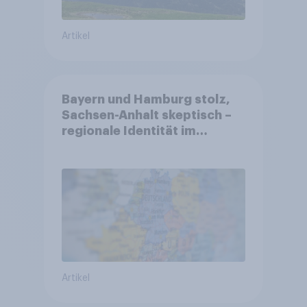
Artikel
Bayern und Hamburg stolz,
Sachsen-Anhalt skeptisch –
regionale Identität im
Vergleich +++ Verbundenheit
mit Europa im Osten am
geringsten
Artikel