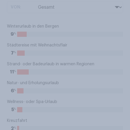
VON:
Winterurlaub in den Bergen
%
9
Städtereise mit Weihnachtsflair
%
7
Strand- oder Badeurlaub in warmen Regionen
%
11
Natur- und Erholungsurlaub
%
6
Wellness- oder Spa-Urlaub
%
5
Kreuzfahrt
%
2