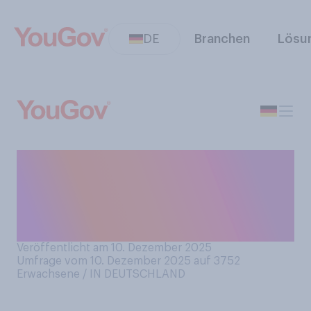
DE
Branchen
Lösu
Wenn Sie über Weihnachten
in den Urlaub fahren, welche
Art von Urlaub bevorzugen
Sie dann am ehesten?
Veröffentlicht am 10. Dezember 2025
Umfrage vom 10. Dezember 2025 auf 3752
Erwachsene / IN DEUTSCHLAND