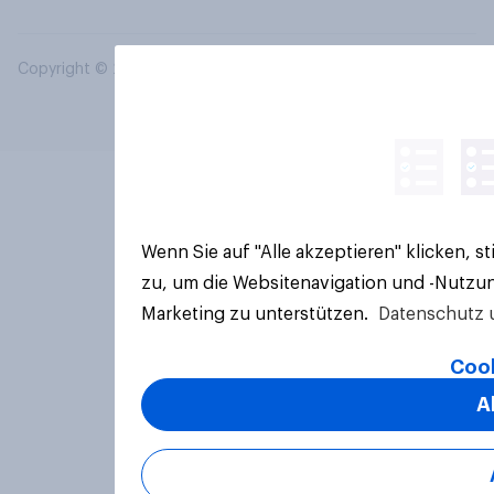
Copyright © 2026 YouGov PLC. Alle Rechte vorbehalten.
Wenn Sie auf "Alle akzeptieren" klicken, 
zu, um die Websitenavigation und -Nutzun
Marketing zu unterstützen.
Datenschutz 
Cook
A