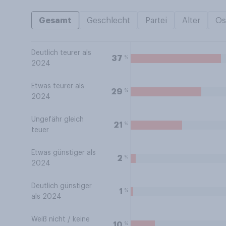
Gesamt
Geschlecht
Partei
Alter
Os
Deutlich teurer als
%
37
2024
Etwas teurer als
%
29
2024
Ungefähr gleich
%
21
teuer
Etwas günstiger als
%
2
2024
Deutlich günstiger
%
1
als 2024
Weiß nicht / keine
%
10