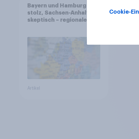
Bayern und Hamburg
Cookie-Ein
stolz, Sachsen-Anhalt
skeptisch – regionale
Identität im Vergleich +++
Verbundenheit mit
Europa im Osten am
geringsten
Artikel