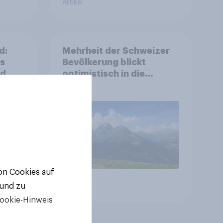
Artikel
d:
Mehrheit der Schweizer
ls
Bevölkerung blickt
nd
optimistisch in die
Zukunft – Sorgen
betreffen vor allem
Gesundheitswesen und
Altersvorsorge
von Cookies auf
Artikel
 und zu
ookie-Hinweis