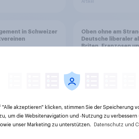
Artikel
gement in Schweizer
Oben ohne am Stran
tvereinen
Deutsche liberaler a
Briten, Franzosen u
Italiener
 "Alle akzeptieren" klicken, stimmen Sie der Speicherung 
Artikel
 zu, um die Websitenavigation und -Nutzung zu verbessern
sowie unser Marketing zu unterstützen.
Datenschutz und C