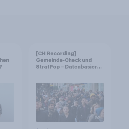
m
[CH Recording]
chen
Gemeinde-Check und
?
StratPop – Datenbasierte
Strategien für
Gemeinden