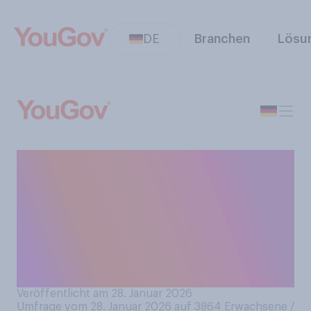
DE
Branchen
Lösu
Wo, wenn überhaupt,
verwahren Sie Ihre
Passwörter für
Internetzugänge, PINs etc.?
Bitte wählen Sie alles
Zutreffende aus.
Veröffentlicht am 28. Januar 2026
Umfrage vom 28. Januar 2026 auf 3864
Erwachsene /