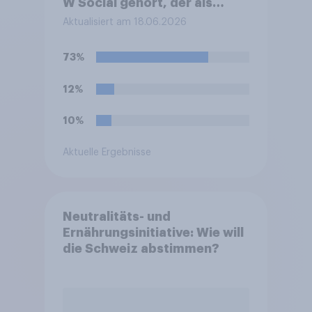
W Social gehört, der als
europäische Alternative zu X
Aktualisiert am 18.06.2026
(ehemals Twitter) beworben
wird?
73%
12%
10%
Aktuelle Ergebnisse
Neutralitäts- und
Ernährungsinitiative: Wie will
die Schweiz abstimmen?