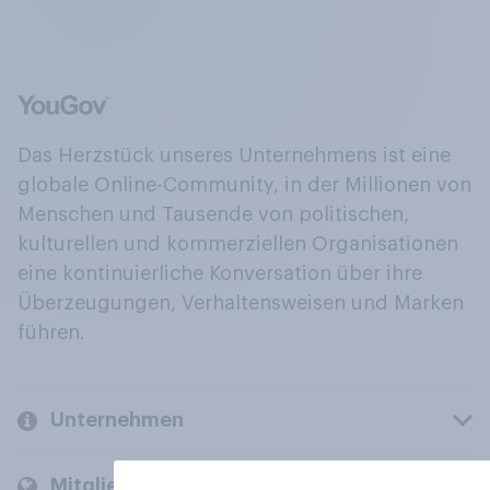
Das Herzstück unseres Unternehmens ist eine
globale Online-Community, in der Millionen von
Menschen und Tausende von politischen,
kulturellen und kommerziellen Organisationen
eine kontinuierliche Konversation über ihre
Überzeugungen, Verhaltensweisen und Marken
führen.
Unternehmen
Mitglieder und Kunden