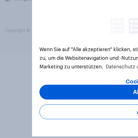
Copyright © 2026 YouGov PLC. Alle Rechte vorbehalten.
Wenn Sie auf "Alle akzeptieren" klicken, 
zu, um die Websitenavigation und -Nutzun
Marketing zu unterstützen.
Datenschutz 
Cook
A