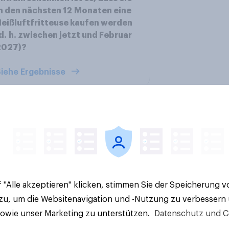
n den nächsten 12 Monaten eine
eißluftfritteuse kaufen werden
d. h. zwischen jetzt und Februar
2027)?
iehe Ergebnisse
en im Pride-Check
Finanz-Talk: Mit we
 "Alle akzeptieren" klicken, stimmen Sie der Speicherung 
: Zwischen Haltung
sprechen die Deuts
 zu, um die Websitenavigation und -Nutzung zu verbessern
Wirkung
eigentlich über Geld
sowie unser Marketing zu unterstützen.
Datenschutz und C