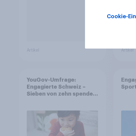
Cookie-Ein
Artikel
Artikel
YouGov-Umfrage:
Enga
Engagierte Schweiz –
Spor
Sieben von zehn spenden,
fast die Hälfte arbeitet
freiwillig