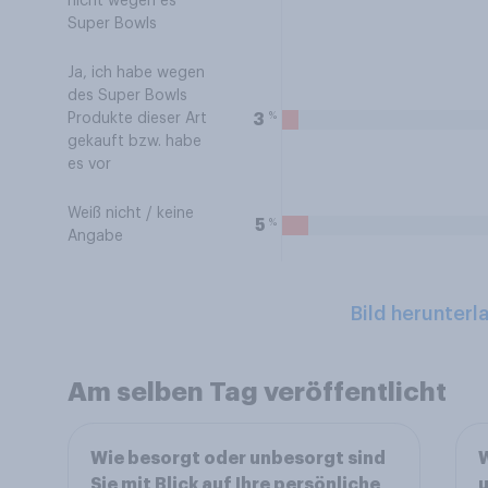
nicht wegen es
Super Bowls
Ja, ich habe wegen
des Super Bowls
%
3
Produkte dieser Art
gekauft bzw. habe
es vor
Weiß nicht / keine
%
5
Angabe
Bild herunterl
Am selben Tag veröffentlicht
Wie besorgt oder unbesorgt sind
W
Sie mit Blick auf Ihre persönliche
u