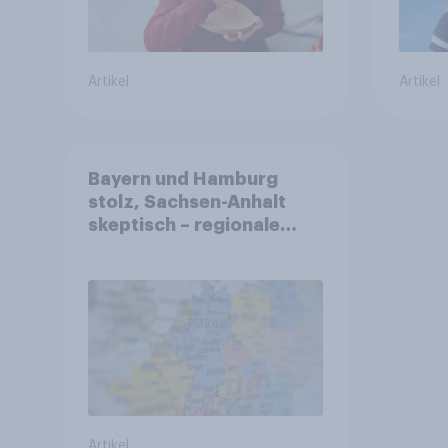
Artikel
Artikel
Bayern und Hamburg
stolz, Sachsen-Anhalt
skeptisch – regionale
Identität im Vergleich +++
Verbundenheit mit
Europa im Osten am
geringsten
Artikel