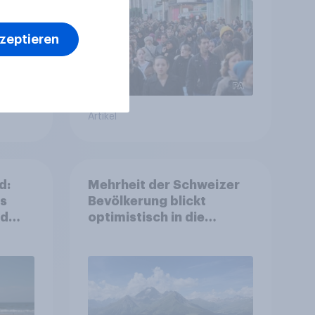
kzeptieren
Artikel
d:
Mehrheit der Schweizer
ls
Bevölkerung blickt
nd
optimistisch in die
Zukunft – Sorgen
betreffen vor allem
Gesundheitswesen und
Altersvorsorge