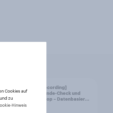
m
[CH Recording]
von Cookies auf
chen
Gemeinde-Check und
 und zu
?
StratPop – Datenbasierte
Strategien für
ookie-Hinweis
Gemeinden