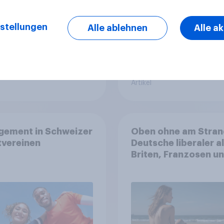
stellungen
Alle ablehnen
Alle a
Artikel
gement in Schweizer
Oben ohne am Stran
tvereinen
Deutsche liberaler a
Briten, Franzosen u
Italiener