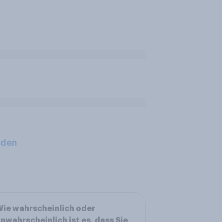
aden
ie wahrscheinlich oder
nwahrscheinlich ist es, dass Sie