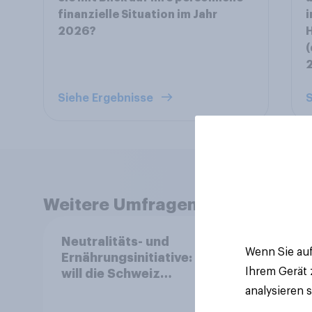
finanzielle Situation im Jahr
i
2026?
H
(
Siehe Ergebnisse
S
Weitere Umfragen anzeigen
Neutralitäts- und
Mark
Wenn Sie auf
Ernährungsinitiative: Wie
2026
Ihrem Gerät
will die Schweiz
und 
abstimmen?
analysieren 