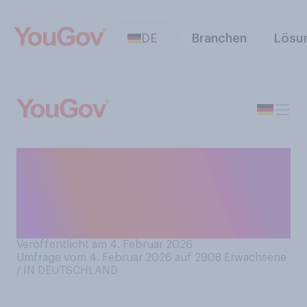
DE
Branchen
Lösu
Wie besorgt oder unbesorgt
sind Sie mit Blick auf Ihre
persönliche finanzielle
Situation im Jahr 2026?
Veröffentlicht am 4. Februar 2026
Umfrage vom 4. Februar 2026 auf 2908
Erwachsene
/ IN DEUTSCHLAND