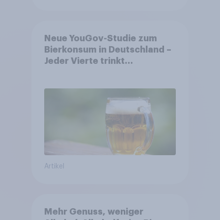
Neue YouGov-Studie zum
Bierkonsum in Deutschland –
Jeder Vierte trinkt
wöchentlich alkoholhaltiges
Bier, Alkoholfreies Bier
wächst um über 23 Prozent
Artikel
Mehr Genuss, weniger