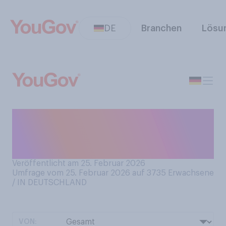
DE
Branchen
Lösu
Wie viel Flüssigkeit nehmen
Sie in der Regel pro Tag zu
sich?
Veröffentlicht am 25. Februar 2026
Umfrage vom 25. Februar 2026 auf 3735
Erwachsene
/ IN DEUTSCHLAND
VON: