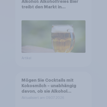
Alkohol: Alkoholfreies Bier
treibt den Markt in
Österreich
Artikel
Mögen Sie Cocktails mit
Kokosmilch – unabhängig
davon, ob sie Alkohol
enthalten oder alkoholfrei
Aktualisiert am 09.07.2026
sind?