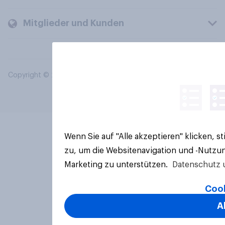
Mitglieder und Kunden
Copyright © 2026 YouGov PLC. Alle Rechte vorbehalten.
Wenn Sie auf "Alle akzeptieren" klicken, 
zu, um die Websitenavigation und -Nutzun
Marketing zu unterstützen.
Datenschutz 
Cook
A