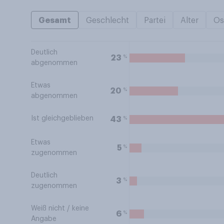
Gesamt
Geschlecht
Partei
Alter
Os
Deutlich
%
23
abgenommen
Etwas
%
20
abgenommen
Ist gleichgeblieben
%
43
Etwas
%
5
zugenommen
Deutlich
%
3
zugenommen
Weiß nicht / keine
%
6
Angabe