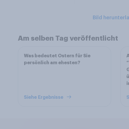
Bild herunterl
Am selben Tag veröffentlicht
Was bedeutet Ostern für Sie
A
persönlich am ehesten?
“
G
ü
i
Siehe Ergebnisse
S