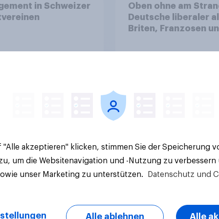
gement in Schweizer
Oben ohne am Stran
tvereinen
Deutsche liberaler a
Briten, Franzosen u
Italiener
Artikel
 "Alle akzeptieren" klicken, stimmen Sie der Speicherung 
 zu, um die Websitenavigation und -Nutzung zu verbessern
sowie unser Marketing zu unterstützen.
Datenschutz und C
stellungen
Alle ablehnen
Alle a