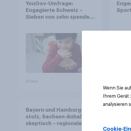
YouGov-Umfrage:
Enga
Engagierte Schweiz –
Spor
Sieben von zehn spenden,
fast die Hälfte arbeitet
freiwillig
Artikel
Artikel
Wenn Sie auf
Ihrem Gerät
analysieren 
Bayern und Hamburg
stolz, Sachsen-Anhalt
skeptisch – regionale
Cookie-Ein
Identität im Vergleich +++