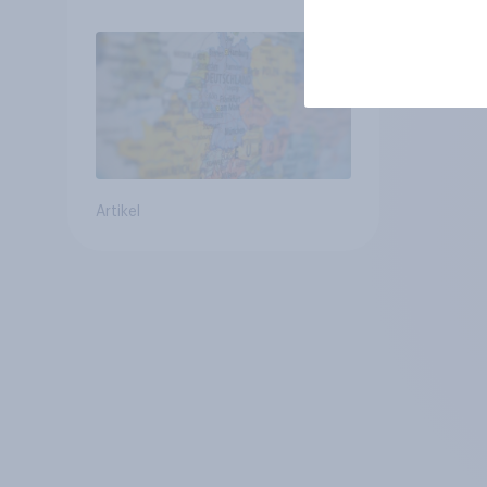
Verbundenheit mit
Europa im Osten am
geringsten
Artikel