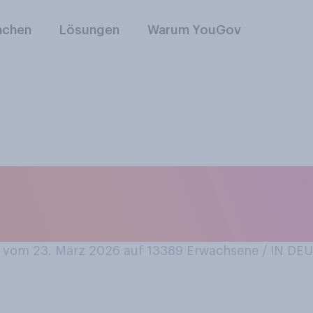
nchen
Lösungen
Warum YouGov
g von Ostern für S
ens eher zu‑ oder
vom 23. März 2026 auf 13389
Erwachsene / IN D