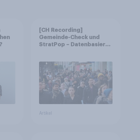
m
[CH Recording]
chen
Gemeinde-Check und
?
StratPop – Datenbasierte
Strategien für
Gemeinden
Artikel