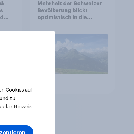
d:
Mehrheit der Schweizer
ls
Bevölkerung blickt
nd
optimistisch in die
Zukunft – Sorgen
betreffen vor allem
Gesundheitswesen und
Altersvorsorge
Artikel
von Cookies auf
 und zu
ookie-Hinweis
kzeptieren