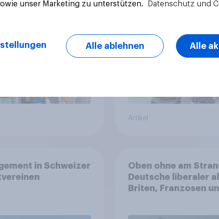
sowie unser Marketing zu unterstützen.
Datenschutz und C
Wirkung
eigentlich über Geld
stellungen
Alle ablehnen
Alle a
Artikel
gement in Schweizer
Oben ohne am Stran
tvereinen
Deutsche liberaler a
Briten, Franzosen u
Italiener