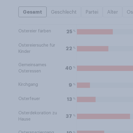
Gesamt
Geschlecht
Partei
Alter
Os
Ostereier färben
%
25
Ostereiersuche für
%
22
Kinder
Gemeinsames
%
40
Osteressen
Kirchgang
%
9
Osterfeuer
%
13
Osterdekoration zu
%
37
Hause
Osterspaziergang
%