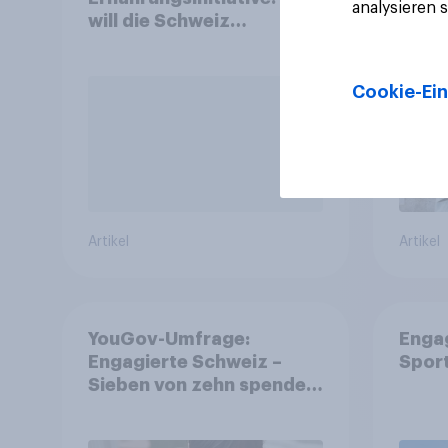
analysieren 
will die Schweiz
und 
abstimmen?
Cookie-Ein
Artikel
Artikel
YouGov-Umfrage:
Enga
Engagierte Schweiz –
Spor
Sieben von zehn spenden,
fast die Hälfte arbeitet
freiwillig