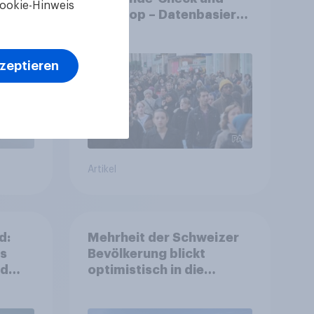
ookie-Hinweis
?
StratPop – Datenbasierte
Strategien für
Gemeinden
kzeptieren
Artikel
d:
Mehrheit der Schweizer
ls
Bevölkerung blickt
nd
optimistisch in die
Zukunft – Sorgen
betreffen vor allem