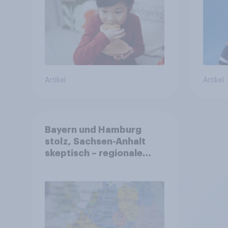
Artikel
Artikel
Bayern und Hamburg
stolz, Sachsen-Anhalt
skeptisch – regionale
Identität im Vergleich +++
Verbundenheit mit
Europa im Osten am
geringsten