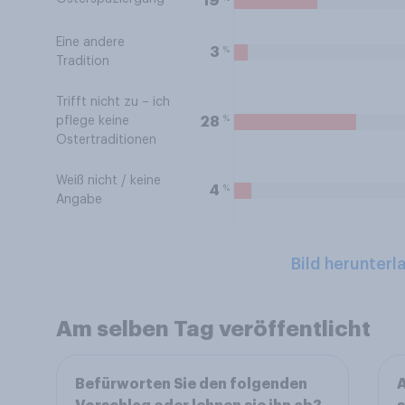
19
Eine andere
%
3
Tradition
Trifft nicht zu – ich
%
28
pflege keine
Ostertraditionen
Weiß nicht / keine
%
4
Angabe
Bild herunterl
Am selben Tag veröffentlicht
Befürworten Sie den folgenden
A