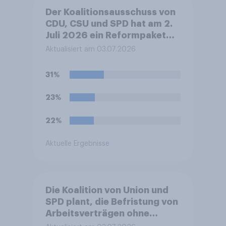
Der Koalitionsausschuss von
CDU, CSU und SPD hat am 2.
Juli 2026 ein Reformpaket
vorgestellt. Dieses umfasst
Aktualisiert am 03.07.2026
unter anderem Maßnahmen
bei Steuern, Rente,
31%
Gesundheit und Pflege sowie
zum Bürokratieabbau.
23%
Welche Auswirkungen
erwarten Sie insgesamt von
22%
diesen Reformen für die
Zukunft Deutschlands?
Aktuelle Ergebnisse
Die Koalition von Union und
SPD plant, die Befristung von
Arbeitsverträgen ohne
sachlichen Grund zu