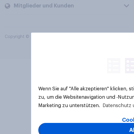
Mitglieder und Kunden
Copyright © 2026 YouGov PLC. Alle Rechte vorbehalten.
Wenn Sie auf "Alle akzeptieren" klicken, 
zu, um die Websitenavigation und -Nutzun
Marketing zu unterstützen.
Datenschutz 
Cook
A