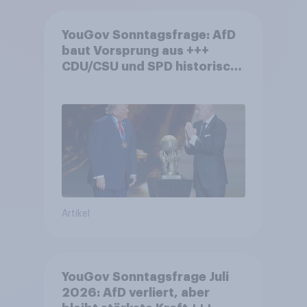
YouGov Sonntagsfrage: AfD
baut Vorsprung aus +++
CDU/CSU und SPD historisch
niedrig +++ Bürgerinnen und
Bürger wünschen sich
Fußball-WM ohne Politik
Artikel
YouGov Sonntagsfrage Juli
2026: AfD verliert, aber