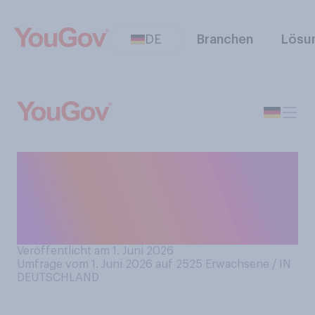
DE
Branchen
Lösu
Sind Sie persönlich der
Überzeugung, dass es
Teufel, Dämonen oder
Besessenheit gibt?
Veröffentlicht am 1. Juni 2026
Umfrage vom 1. Juni 2026 auf 2525
Erwachsene / IN
DEUTSCHLAND