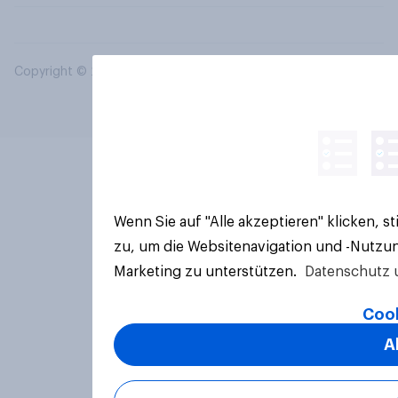
Copyright © 2026 YouGov PLC. Alle Rechte vorbehalten.
Wenn Sie auf "Alle akzeptieren" klicken, 
zu, um die Websitenavigation und -Nutzun
Marketing zu unterstützen.
Datenschutz 
Cook
A