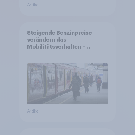
Artikel
Steigende Benzinpreise
verändern das
Mobilitätsverhalten –
Deutsche steigen bei
längeren Strecken vom Auto
auf öffentliche
Verkehrsmittel um
Artikel