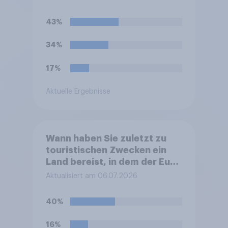
Personen aus.
43%
34%
17%
Aktuelle Ergebnisse
Wann haben Sie zuletzt zu
touristischen Zwecken ein
Land bereist, in dem der Euro
nicht die offizielle Währung
Aktualisiert am 06.07.2026
ist?
40%
16%