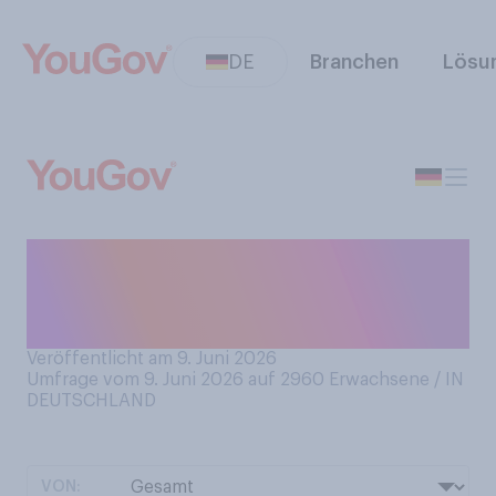
DE
Branchen
Lösu
Haben Sie schon einmal als
Tourist das Land Portugal
besucht?
Veröffentlicht am 9. Juni 2026
Umfrage vom 9. Juni 2026 auf 2960
Erwachsene / IN
DEUTSCHLAND
VON: