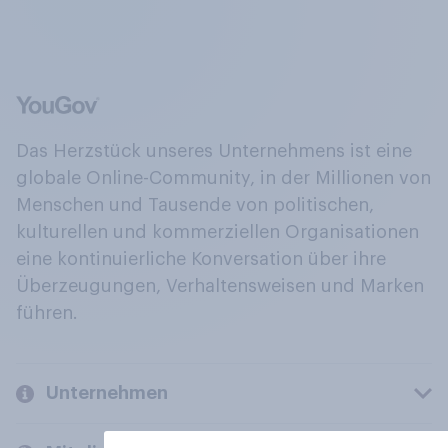
Das Herzstück unseres Unternehmens ist eine
globale Online-Community, in der Millionen von
Menschen und Tausende von politischen,
kulturellen und kommerziellen Organisationen
eine kontinuierliche Konversation über ihre
Überzeugungen, Verhaltensweisen und Marken
führen.
Unternehmen