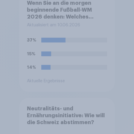
Wenn Sie an die morgen
beginnende Fußball-WM
2026 denken: Welches
Gefühl beschreibt Ihre
Aktualisiert am 10.06.2026
persönliche Stimmung
derzeit am besten?
37%
15%
14%
Aktuelle Ergebnisse
Neutralitäts- und
Ernährungsinitiative: Wie will
die Schweiz abstimmen?