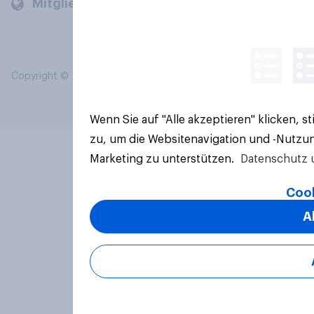
Mitglieder und Kunden
Copyright © 2026 YouGov PLC. Alle Rechte vorbehalten.
Wenn Sie auf "Alle akzeptieren" klicken, 
zu, um die Websitenavigation und -Nutzun
Marketing zu unterstützen.
Datenschutz 
Cook
A