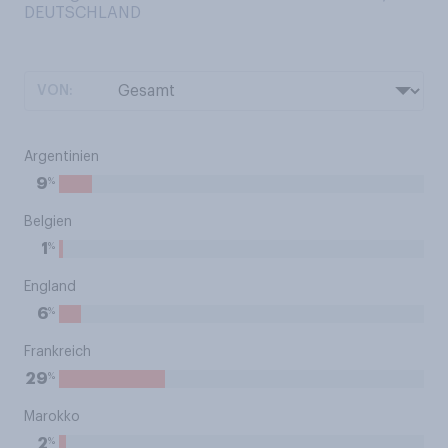
DEUTSCHLAND
VON:
Argentinien
%
9
Belgien
%
1
England
%
6
Frankreich
%
29
Marokko
%
2