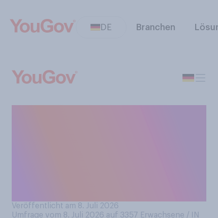
DE
Branchen
Lösu
Bei der
Fußball‑Weltmeisterschaft
stehen die acht
Viertelfinalisten fest. Was
glauben Sie: Wer wird
Fußball-Weltmeister 2026?
Veröffentlicht am 8. Juli 2026
Umfrage vom 8. Juli 2026 auf 3357
Erwachsene / IN