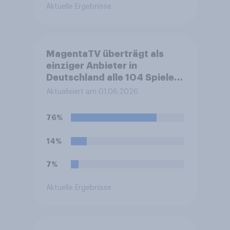
Aktuelle Ergebnisse
MagentaTV überträgt als
einziger Anbieter in
Deutschland alle 104 Spiele
der Fußball-
Aktualisiert am 01.06.2026
Weltmeisterschaft 2026
exklusiv. Nutzen Sie zum
76%
Schauen der WM-Partien ein
kostenpflichtiges
14%
Abonnement bei MagentaTV
der Deutschen Telekom?
7%
Aktuelle Ergebnisse