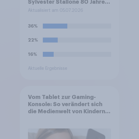
Sylvester Stallone 80 Jahre
alt. Welche Meinung haben
Aktualisiert am 05.07.2026
Sie zu den Filmen von
Sylvester Stallone?
36%
22%
16%
Aktuelle Ergebnisse
Vom Tablet zur Gaming-
Konsole: So verändert sich
die Medienwelt von Kindern
zwischen 3 und 13 Jahren