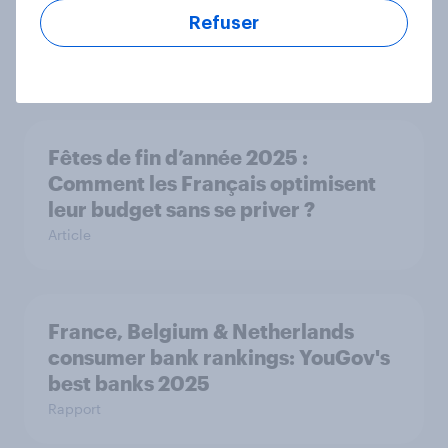
Biggest Brand Movers – France –
Refuser
Décembre 2025
Article
Fêtes de fin d’année 2025 :
Comment les Français optimisent
leur budget sans se priver ?
Article
France, Belgium & Netherlands
consumer bank rankings: YouGov's
best banks 2025
Rapport