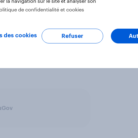
r la navigation sur le site et analyser son
votel
olitique de confidentialité et cookies
s des cookies
Refuser
Aut
ouGov