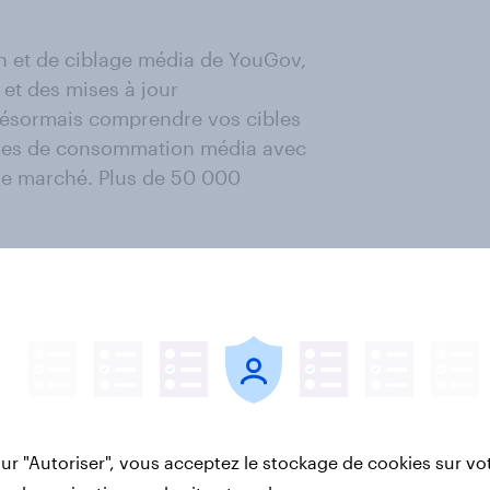
on et de ciblage média de YouGov,
 et des mises à jour
désormais comprendre vos cibles
tudes de consommation média avec
 le marché. Plus de 50 000
gnificativité. Ce score est
eur à 2.5 ou inférieur à -2.5
univers [Voyage], lesquelles
sur "Autoriser", vous acceptez le stockage de cookies sur vo
i-dessous ? (%)