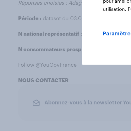
pour améliore
Réponses choisies : Adagio, Ibis, Mercure, No
utilisation.
P
Période :
dataset du 03.02.2019
N national représentatif :
33 175
Paramètre
N consommateurs prospects Accor :
561
Follow @YouGovFrance
NOUS CONTACTER
Abonnez-vous à la newsletter Y