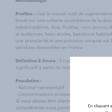
Méthodologie
Profiles :
c’est le nouvel outil de segmentati
fondé sur une collecte quotidienne de la data
hebdomadaires. Avec Profiles, vous pouvez 
et audiences, leurs envies, besoins et habi
une granularité et une précision uniques sur
variables disponibles en France
Définition Z-Score
: il s’agit d’un score de si
significatif à partir du moment où il est supéri
Population :
- National représentatif
- Consommateurs prospects Accor Hotels
Si vous deviez être clients des marques de l’
En cliquant 
considéreriez-vous parmi celles présentées c