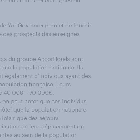
re dans l’une des enseignes du
ge de YouGov nous permet de fournir
te des prospects des enseignes
cts du groupe AccorHotels sont
que la population nationale. Ils
git également d’individus ayant des
population française. Leurs
he 40 000 – 70 000€.
 on peut noter que ces individus
hôtel que la population nationale.
loisir que des séjours
ganisation de leur déplacement on
entés au sein de la population