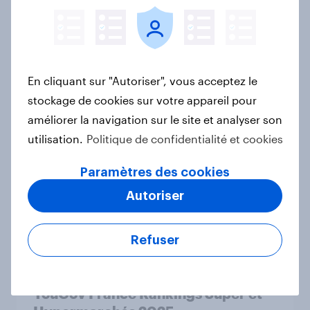
leur budget sans se priver ?
Article
En cliquant sur "Autoriser", vous acceptez le
L’addition, s’il vous plaît : France
stockage de cookies sur votre appareil pour
dining out report 2025​
améliorer la navigation sur le site et analyser son
Rapport
utilisation.
Politique de confidentialité et cookies
Paramètres des cookies
French Days: les Français en mode
Autoriser
promo
Rapport
Refuser
YouGov France Rankings Super et