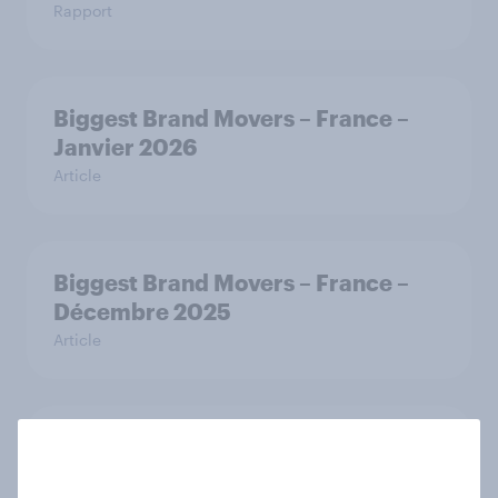
Rapport
Biggest Brand Movers – France –
Janvier 2026
Article
Biggest Brand Movers – France –
Décembre 2025
Article
Fêtes de fin d’année 2025 :
Comment les Français optimisent