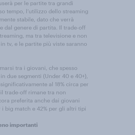
o userà per le partite tra grandi
sso tempo, l’utilizzo dello streaming
mente stabile, dato che verrà
 dal genere di partita. Il trade-off
treaming, ma tra televisione e non
n tv, e le partite più viste saranno
arsi tra i giovani, che spesso
i in due segmenti (Under 40 e 40+),
 significativamente al 18% circa per
a il trade-off rimane tra non
cora preferita anche dai giovani
r i big match e 42% per gli altri tipi
meno importanti