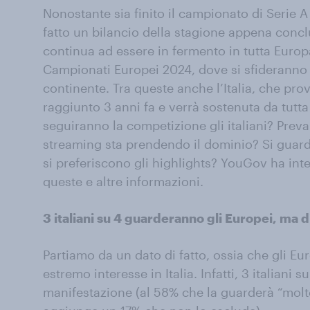
Nonostante sia finito il campionato di Serie A
fatto un bilancio della stagione appena conclu
continua ad essere in fermento in tutta Europa
Campionati Europei 2024, dove si sfideranno l
continente. Tra queste anche l’Italia, che pro
raggiunto 3 anni fa e verrà sostenuta da tut
seguiranno la competizione gli italiani? Preva
streaming sta prendendo il dominio? Si guarda
si preferiscono gli highlights? YouGov ha inter
queste e altre informazioni.
3 italiani su 4 guarderanno gli Europei, ma d
Partiamo da un dato di fatto, ossia che gli E
estremo interesse in Italia. Infatti, 3 italian
manifestazione (al 58% che la guarderà “mol