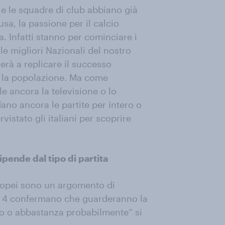
 e le squadre di club abbiano già
sa, la passione per il calcio
. Infatti stanno per cominciare i
e migliori Nazionali del nostro
verà a replicare il successo
ta la popolazione. Ma come
le ancora la televisione o lo
no ancora le partite per intero o
vistato gli italiani per scoprire
ipende dal tipo di partita
uropei sono un argomento di
i su 4 confermano che guarderanno la
to o abbastanza probabilmente” si