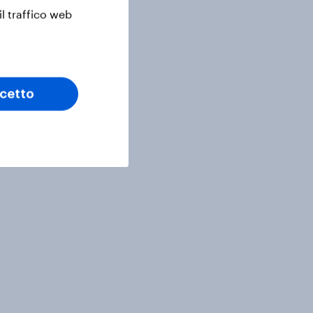
il traffico web
cetto