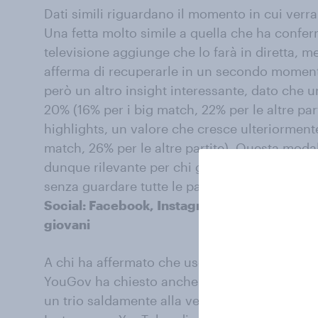
Dati simili riguardano il momento in cui verra
Una fetta molto simile a quella che ha confer
televisione aggiunge che lo farà in diretta, m
afferma di recuperarle in un secondo moment
però un altro insight interessante, dato che u
20% (16% per i big match, 22% per le altre par
highlights, un valore che cresce ulteriormente
match, 26% per le altre partite). Questa modal
dunque rilevante per chi guarderà il torneo, 
senza guardare tutte le partite per intero.
Social: Facebook, Instagram e YouTube i più u
giovani
A chi ha affermato che userà i social per segu
YouGov ha chiesto anche di specificare le piat
un trio saldamente alla vetta di questa classifi