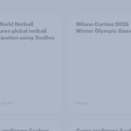
orld Netball
Milano Cortina​ 2026
res global netball
Winter Olympic Game
cipation using YouGov
 Studio
Report
analizzare il valore
Come analizzare il va