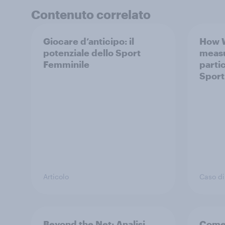
Contenuto correlato
Giocare d’anticipo: il
How W
potenziale dello Sport
measu
Femminile
parti
Sport
Articolo
Caso di
Beyond the Net: Analisi
Come 