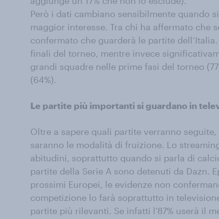
aggiunge un 17% che non lo esclude).
Però i dati cambiano sensibilmente quando si 
maggior interesse. Tra chi ha affermato che se
confermato che guarderà le partite dell’Italia.
finali del torneo, mentre invece significativam
grandi squadre nelle prime fasi del torneo (77%) 
(64%).
Le partite più importanti si guardano in tele
Oltre a sapere quali partite verranno seguite,
saranno le modalità di fruizione. Lo streami
abitudini, soprattutto quando si parla di calcio
partite della Serie A sono detenuti da Dazn. 
prossimi Europei, le evidenze non confermano
competizione lo farà soprattutto in television
partite più rilevanti. Se infatti l’87% userà il