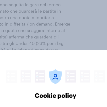
nno seguite le gare del torneo.
mato che guarderà le partite in
entre una quota minoritaria
o in differita / on demand. Emerge
na quota che si aggira intorno al
tite) afferma che guarderà gli
 tra gli Under 40 (23% per i big
ità di fruizione è considerata
che potrà così tenersi aggiornato
sati, insieme a Tik Tok tra i
ire gli aggiornamenti delle partite,
Cookie policy
taforme utilizzate, e si riscontra
ca: si tratta di Facebook,