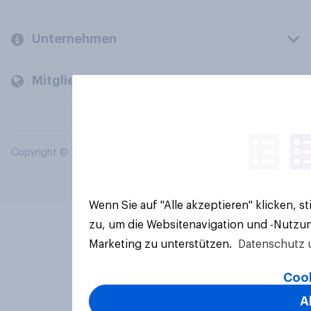
Unternehmen
Mitglieder und Kunden
Copyright © 2026 YouGov PLC. Alle Rechte vorbehalten.
Wenn Sie auf "Alle akzeptieren" klicken, 
zu, um die Websitenavigation und -Nutzun
Marketing zu unterstützen.
Datenschutz 
Cook
A