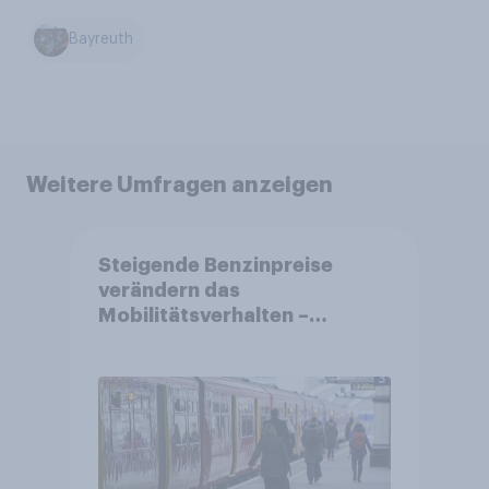
Bayreuth
Weitere Umfragen anzeigen
Steigende Benzinpreise
verändern das
Mobilitätsverhalten –
Deutsche steigen bei
längeren Strecken vom Auto
auf öffentliche
Verkehrsmittel um