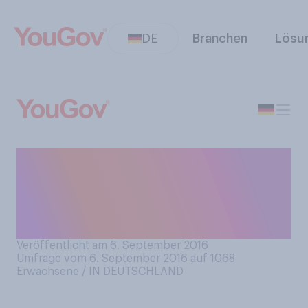
DE
Branchen
Lösu
Wenn Sie an Ihren letzten
Umzug denken: Wer hat den
Großteil der Kisten ins
Umzugsauto getragen?
Veröffentlicht am 6. September 2016
Umfrage vom 6. September 2016 auf 1068
Erwachsene / IN DEUTSCHLAND