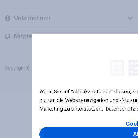
Unternehmen
Mitglieder und Kunden
Copyright © 2026 YouGov PLC. Alle Rechte vorbehalten.
Wenn Sie auf "Alle akzeptieren" klicken, 
zu, um die Websitenavigation und -Nutzun
Marketing zu unterstützen.
Datenschutz 
Cook
A