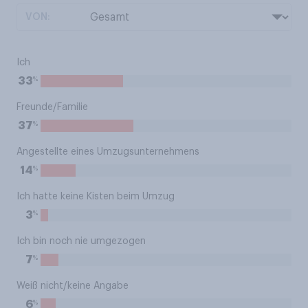
VON:
Ich
%
33
Freunde/Familie
%
37
Angestellte eines Umzugsunternehmens
%
14
Ich hatte keine Kisten beim Umzug
%
3
Ich bin noch nie umgezogen
%
7
Weiß nicht/keine Angabe
%
6