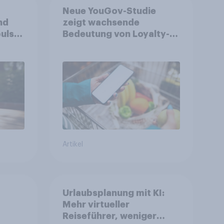
Neue YouGov-Studie
nd
zeigt wachsende
ulse
Bedeutung von Loyalty-
ppen
Apps im FMCG-Markt
Artikel
Urlaubsplanung mit KI:
Mehr virtueller
Reiseführer, weniger