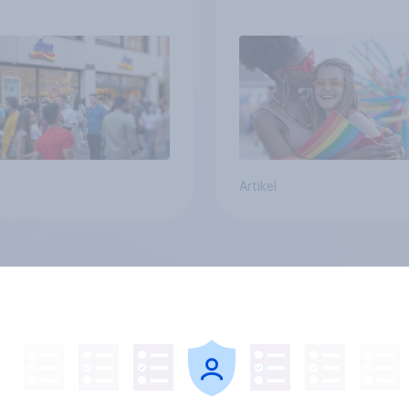
rnehmen unter
Regenbogen-Logos
n Familien
positiv – Glaubwürdi
bleibt umstritten
Artikel