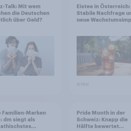
z-Talk: Mit wem
Eistee in Österreich:
chen die Deutschen
Stabile Nachfrage u
tlich über Geld?
neue Wachstumsimp
in zentralen Zielgru
Artikel
 Familien-Marken
Pride Month in der
 dm siegt als
Schweiz: Knapp die
athischstes
Hälfte bewertet