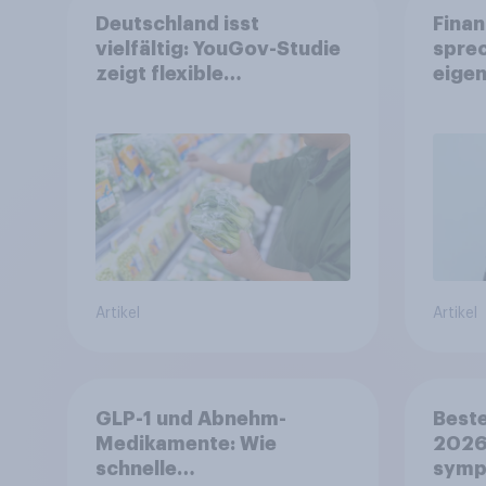
Deutschland isst
Finan
vielfältig: YouGov-Studie
spre
zeigt flexible
eigen
Ernährungstrends statt
starrer Diäten
Artikel
Artikel
GLP-1 und Abnehm-
Beste
Medikamente: Wie
2026:
schnelle
symp