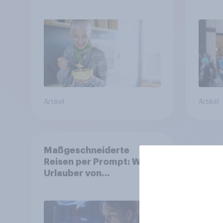
Gesundheitslösungen
Unte
den FMCG-Sektor
junge
umgestalten
Artikel
Artikel
Maßgeschneiderte
Reisen per Prompt: Was
Urlauber von
personalisierter KI
erwarten, und welche KI-
Tools bei der
Reiseplanung bereits