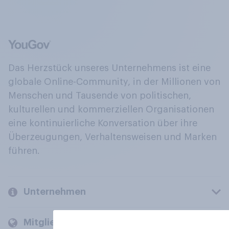
Das Herzstück unseres Unternehmens ist eine
globale Online-Community, in der Millionen von
Menschen und Tausende von politischen,
kulturellen und kommerziellen Organisationen
eine kontinuierliche Konversation über ihre
Überzeugungen, Verhaltensweisen und Marken
führen.
Unternehmen
Mitglieder und Kunden