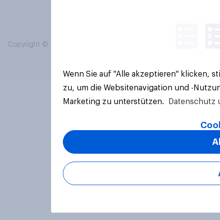
Copyright © 2026 YouGov PLC. Alle Rechte vorbehalten.
Wenn Sie auf "Alle akzeptieren" klicken, 
zu, um die Websitenavigation und -Nutzun
Marketing zu unterstützen.
Datenschutz 
Cook
A