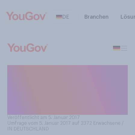
DE
Branchen
Lösu
Bei welchen der folgenden
elektronischen Geräte oder
Maschinen benutzen Sie ‑
zumindest gelegentlich -
Sprachsteuerung?
Veröffentlicht am 5. Januar 2017
Umfrage vom 5. Januar 2017 auf 2372
Erwachsene /
IN DEUTSCHLAND