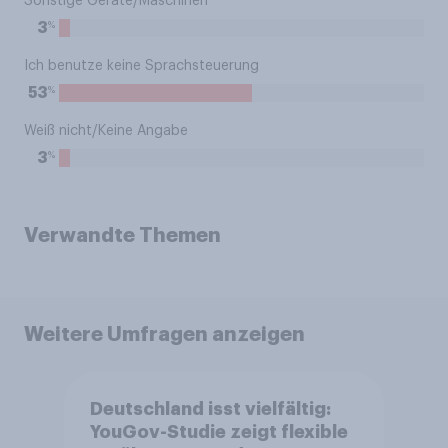
Sonstige Geräte/Maschinen
%
3
Ich benutze keine Sprachsteuerung
%
53
Weiß nicht/Keine Angabe
%
3
Verwandte Themen
Weitere Umfragen anzeigen
Deutschland isst vielfältig:
YouGov-Studie zeigt flexible