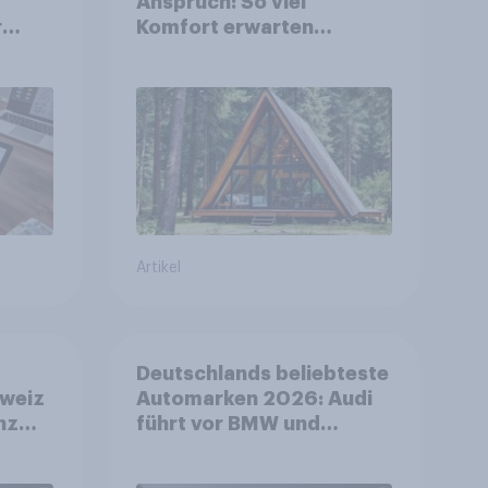
Anspruch: So viel
r
Komfort erwarten
deutsche
Campingurlauber
Artikel
Deutschlands beliebteste
weiz
Automarken 2026: Audi
nz
führt vor BMW und
Mercedes-Benz – BYD
ter
größter Aufsteiger