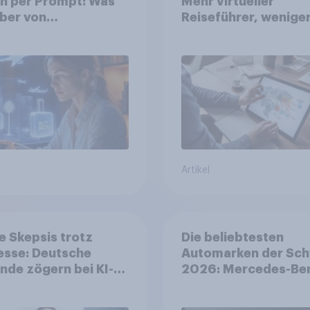
n per Prompt: Was
Mehr virtueller
ber von
Reiseführer, wenige
nalisierter KI
Buchungsagent
ten, und welche KI-
 bei der
planung bereits
tzt werden
Artikel
 Skepsis trotz
Die beliebtesten
esse: Deutsche
Automarken der Sch
nde zögern bei KI-
2026: Mercedes-Be
ung
führt vor Toyota und
BMW – Toyota gröss