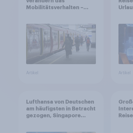
verändern das
Reise
Mobilitätsverhalten –
Urlau
Deutsche steigen bei
perso
längeren Strecken vom
erwar
Auto auf öffentliche
Tools
Verkehrsmittel um
Reise
genu
Artikel
Artikel
Lufthansa von Deutschen
Große
am häufigsten in Betracht
Inter
gezogen, Singapore
Reise
Airlines punktet bei
Nutz
Kundenzufriedenheit