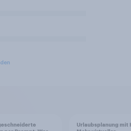
aden
eschneiderte
Urlaubsplanung mit K