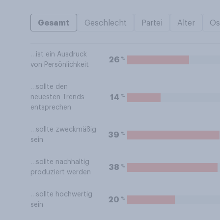
Gesamt
Geschlecht
Partei
Alter
Os
…ist ein Ausdruck
%
26
von Persönlichkeit
…sollte den
%
14
neuesten Trends
entsprechen
…sollte zweckmäßig
%
39
sein
…sollte nachhaltig
%
38
produziert werden
…sollte hochwertig
%
20
sein