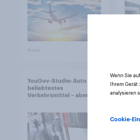
Artikel
Artikel
Wenn Sie auf
YouGov-Studie: Auto ist
Ihrem Gerät
beliebtestes
analysieren 
Verkehrsmittel – aber
jeder Zweite nutzt den öV
für alltägliche Reisen
Cookie-Ein